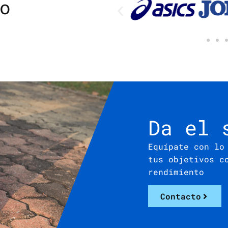
o
Da el 
Equípate con lo
tus objetivos c
rendimiento
Contacto