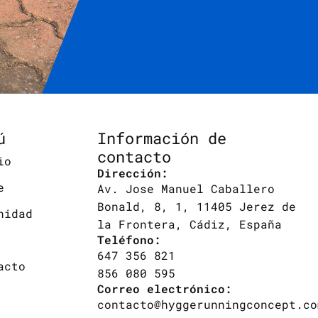
ú
Información de
contacto
io
Dirección:
e
Av. Jose Manuel Caballero
Bonald, 8, 1, 11405 Jerez de
nidad
la Frontera, Cádiz, España
Teléfono:
647 356 821
acto
856 080 595
Correo electrónico:
contacto@hyggerunningconcept.co