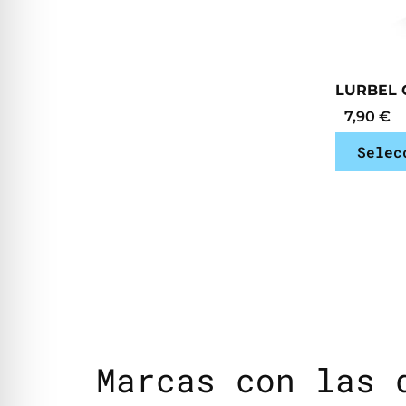
LURBEL 
7,90
€
Selec
Marcas con las 