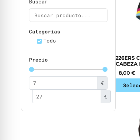
Buscar
Categorías
Todo
226ERS C
Precio
CABEZA
8,00
€
€
Selec
€