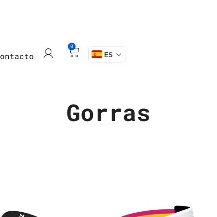
0
Contacto
ES
Gorras