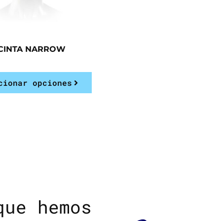
CINTA NARROW
cionar opciones
que hemos