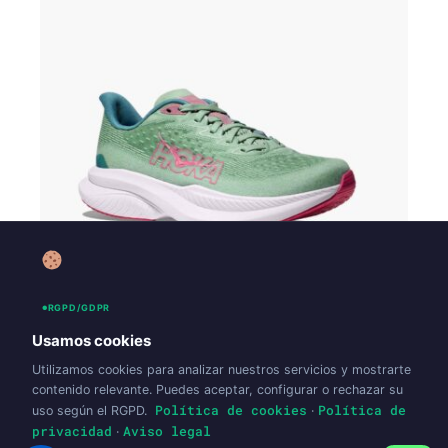
HOKA MACH 6 – MUJER
160,00
€
RGPD/GDPR
Usamos cookies
Seleccionar opciones
Utilizamos cookies para analizar nuestros servicios y mostrarte
contenido relevante. Puedes aceptar, configurar o rechazar su
Política de cookies
Política de
uso según el RGPD.
·
privacidad
Aviso legal
·