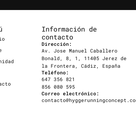
ú
Información de
contacto
io
Dirección:
e
Av. Jose Manuel Caballero
Bonald, 8, 1, 11405 Jerez de
nidad
la Frontera, Cádiz, España
Teléfono:
647 356 821
acto
856 080 595
Correo electrónico:
contacto@hyggerunningconcept.co