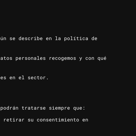
gún se describe en la política de
datos personales recogemos y con qué
des en el sector.
 podrán tratarse siempre que:
á retirar su consentimiento en