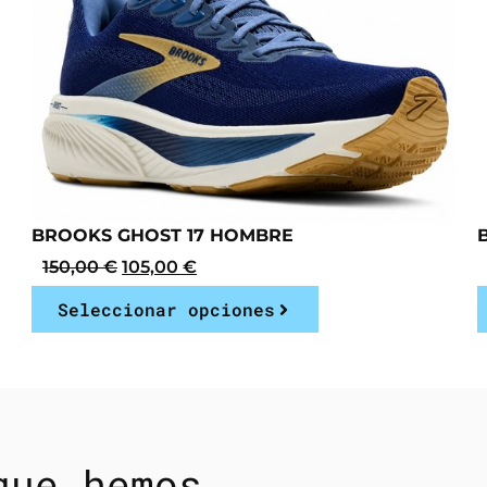
BROOKS GHOST 17 HOMBRE
150,00
€
105,00
€
Seleccionar opciones
que hemos