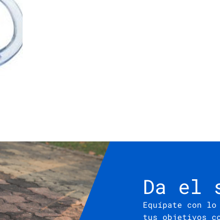
Da el 
Equípate con lo
tus objetivos c