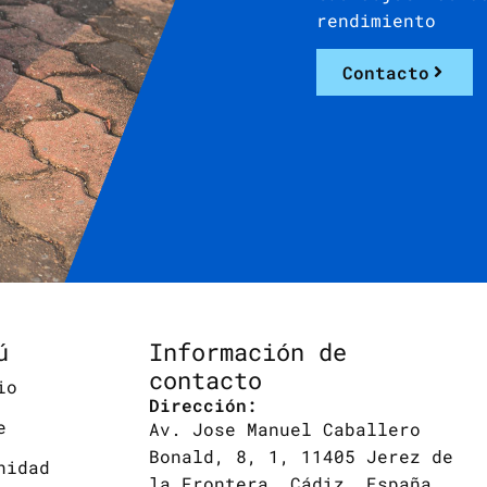
rendimiento
Contacto
ú
Información de
contacto
io
Dirección:
e
Av. Jose Manuel Caballero
Bonald, 8, 1, 11405 Jerez de
nidad
la Frontera, Cádiz, España