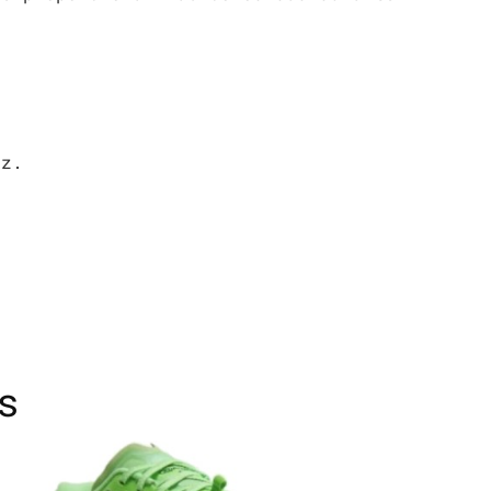
iz.
s