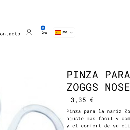
0
Contacto
ES
PINZA PAR
ZOGGS NOS
3,35
€
Pinza para la nariz Z
ajuste más fácil y có
y el confort de su cl