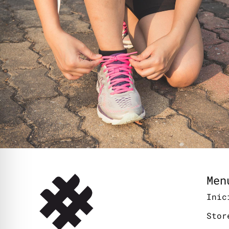
Men
Inic
Stor