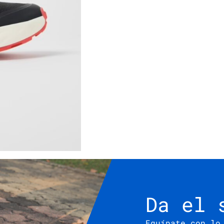
Da el 
Equípate con lo