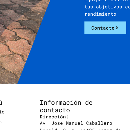
tus objetivos c
rendimiento
Contacto
ú
Información de
contacto
io
Dirección:
e
Av. Jose Manuel Caballero