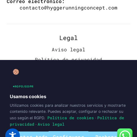
Correo electrónico:
contacto@hyggerunningconcept.com
Legal
Aviso legal
Política de privacidad
Política de cookies (UE)
Accesibilidad
RGPD/GDPR
Política de envíos y devoluciones
Usamos cookies
Utilizamos cookies para analizar nuestros servicios y mostrarte
contenido relevante. Puedes aceptar, configurar o rechazar su
Política de cookies
Política de
uso según el RGPD.
·
privacidad
Aviso legal
·
Aceptar todo
Configurar
Rechazar