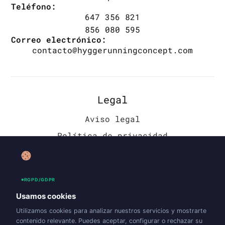
Teléfono:
647 356 821
856 080 595
Correo electrónico:
contacto@hyggerunningconcept.com
Legal
Aviso legal
Política de privacidad
Política de cookies (UE)
Accesibilidad
RGPD/GDPR
Política de envíos y devoluciones
Usamos cookies
Utilizamos cookies para analizar nuestros servicios y mostrarte
contenido relevante. Puedes aceptar, configurar o rechazar su