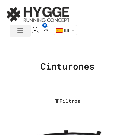
0
ES
Cinturones
Filtros